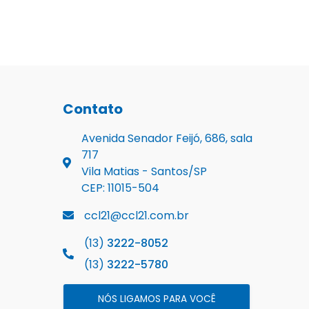
Contato
Avenida Senador Feijó, 686, sala
717
Vila Matias - Santos/SP
CEP: 11015-504
ccl21@ccl21.com.br
(13)
3222-8052
(13)
3222-5780
NÓS LIGAMOS PARA VOCÊ